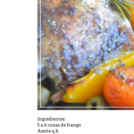
Ingredientes:
5 a 6 coxas de frango
Azeite q.b.