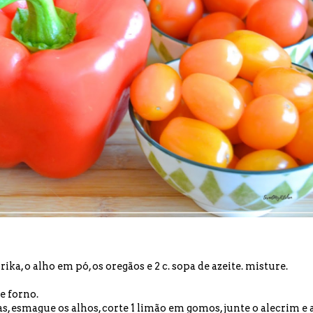
ka, o alho em pó, os oregãos e 2 c. sopa de azeite. misture.
e forno.
s, esmague os alhos, corte 1 limão em gomos, junte o alecrim e 