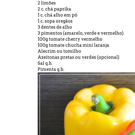
2 limões
2 c. chá paprika
1 c. chá alho em pó
1 c. sopa oregãos
3 dentes de alho
3 pimentos (amarelo, verde e vermelho)
100g tomate cherry vermelho
100g tomate chucha mini laranja
Alecrim ou tomilho
Azeitonas pretas ou verdes (opcional)
Sal q.b.
Pimenta q.b.