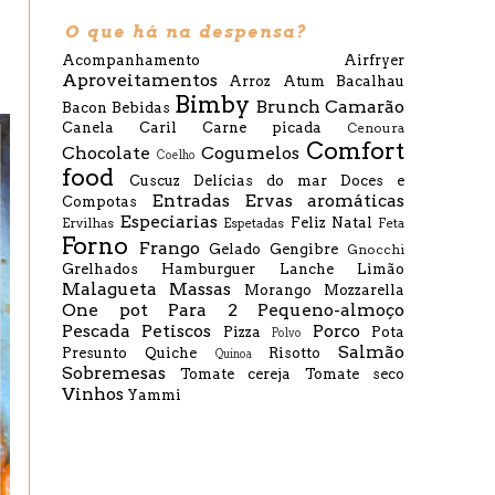
O que há na despensa?
Acompanhamento
Airfryer
Aproveitamentos
Arroz
Atum
Bacalhau
Bimby
Brunch
Camarão
Bacon
Bebidas
Canela
Caril
Carne picada
Cenoura
Comfort
Chocolate
Cogumelos
Coelho
food
Cuscuz
Delícias do mar
Doces e
Entradas
Ervas aromáticas
Compotas
Especiarias
Feliz Natal
Ervilhas
Espetadas
Feta
Forno
Frango
Gelado
Gengibre
Gnocchi
Grelhados
Hamburguer
Lanche
Limão
Malagueta
Massas
Morango
Mozzarella
One pot
Para 2
Pequeno-almoço
Pescada
Petiscos
Porco
Pizza
Pota
Polvo
Salmão
Presunto
Quiche
Risotto
Quinoa
Sobremesas
Tomate cereja
Tomate seco
Vinhos
Yammi