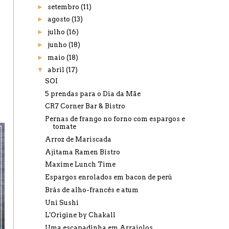
►
setembro
(11)
►
agosto
(13)
►
julho
(16)
►
junho
(18)
►
maio
(18)
▼
abril
(17)
SOI
5 prendas para o Dia da Mãe
CR7 Corner Bar & Bistro
Pernas de frango no forno com espargos e
tomate
Arroz de Mariscada
Ajitama Ramen Bistro
Maxime Lunch Time
Espargos enrolados em bacon de perú
Brás de alho-francês e atum
Uni Sushi
L'Origine by Chakall
Uma escapadinha em Arraiolos