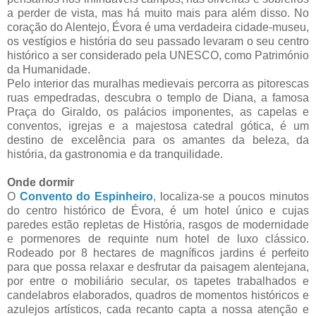
a perder de vista, mas há muito mais para além disso. No
coração do Alentejo, Évora é uma verdadeira cidade-museu,
os vestígios e história do seu passado levaram o seu centro
histórico a ser considerado pela UNESCO, como Património
da Humanidade.
Pelo interior das muralhas medievais percorra as pitorescas
ruas empedradas, descubra o templo de Diana, a famosa
Praça do Giraldo, os palácios imponentes, as capelas e
conventos, igrejas e a majestosa catedral gótica, é um
destino de excelência para os amantes da beleza, da
história, da gastronomia e da tranquilidade.
Onde dormir
O
Convento do Espinheiro
, localiza-se a poucos minutos
do centro histórico de Évora, é um hotel único e cujas
paredes estão repletas de História, rasgos de modernidade
e pormenores de requinte num hotel de luxo clássico.
Rodeado por 8 hectares de magníficos jardins é perfeito
para que possa relaxar e desfrutar da paisagem alentejana,
por entre o mobiliário secular, os tapetes trabalhados e
candelabros elaborados, quadros de momentos históricos e
azulejos artísticos, cada recanto capta a nossa atenção e